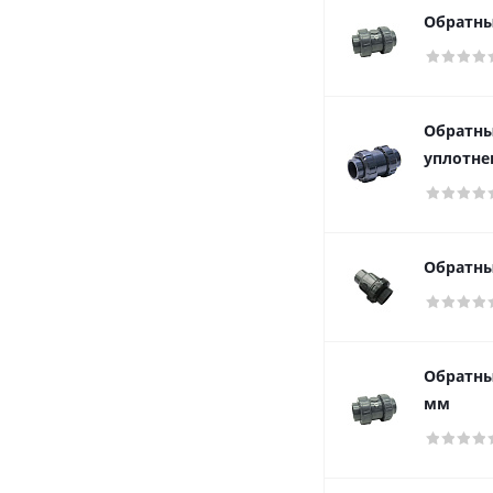
Обратны
Обратны
уплотне
Обратны
Обратны
мм