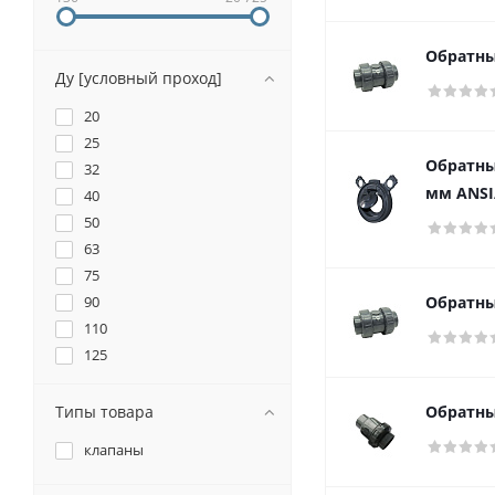
Обратны
Ду [условный проход]
20
25
Обратны
32
мм ANSI
40
50
63
75
90
Обратны
110
125
140
160
Типы товара
Обратны
200
клапаны
225