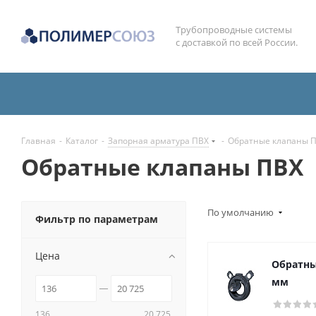
Трубопроводные системы
с доставкой по всей России.
Главная
-
Каталог
-
Запорная арматура ПВХ
-
Обратные клапаны 
Обратные клапаны ПВХ
По умолчанию
Фильтр по параметрам
Цена
Обратны
мм
136
20 725