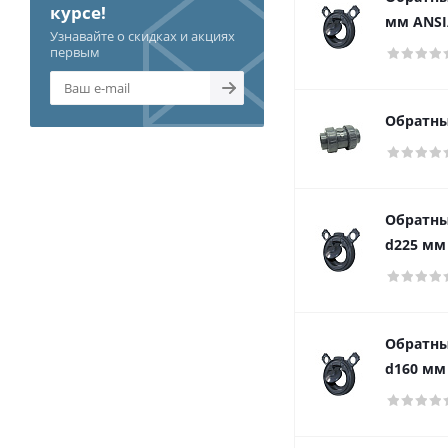
курсе!
мм ANSI
Узнавайте о скидках и акциях
первым
Обратны
Обратны
d225 мм
Обратны
d160 мм