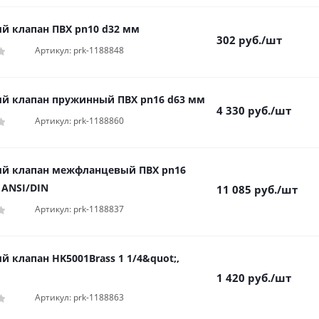
й клапан ПВХ pn10 d32 мм
302
руб.
/шт
Артикул: prk-1188848
й клапан пружинный ПВХ pn16 d63 мм
4 330
руб.
/шт
Артикул: prk-1188860
й клапан межфланцевый ПВХ pn16
 ANSI/DIN
11 085
руб.
/шт
Артикул: prk-1188837
 клапан HK5001Brass 1 1/4&quot;,
1 420
руб.
/шт
Артикул: prk-1188863