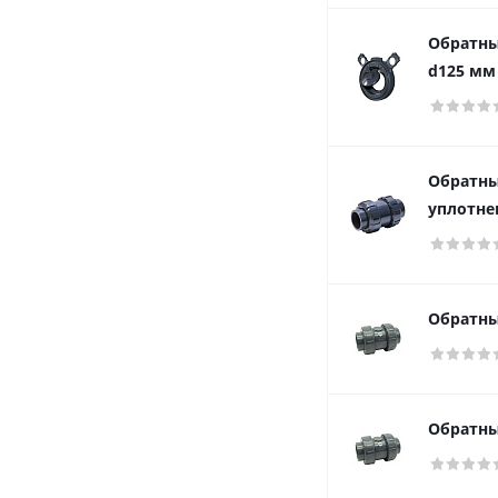
Обратны
d125 мм
Обратны
уплотне
Обратны
Обратны