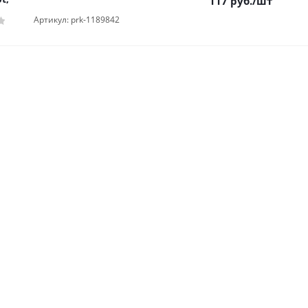
117
руб.
/шт
Артикул: prk-1189842