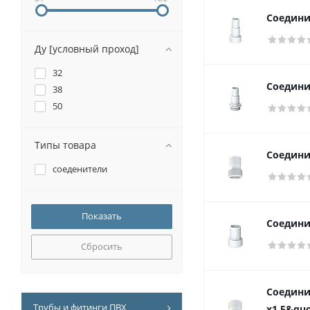
Соедини
Ду [условный проход]
32
Соедини
38
50
Типы товара
Соедини
соеденители
Соедини
Сбросить
Соедини
Трубы и фитинги ПВХ
х1.5&quo