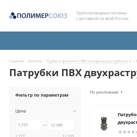
Трубопроводные системы
с доставкой по всей России.
Главная
-
Каталог
-
Трубы и фитинги ПВХ напорные раструбные
-
Патрубки ПВХ двухраст
По умолчанию
Фильтр по параметрам
Цена
Патрубо
двухрас
1 777
12 105