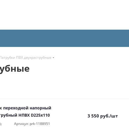
Патрубки ПВХ двухраструбные
рубные
к переходной напорный
трубный НПВХ D225x110
3 550
руб.
/шт
Артикул: prk-1188951