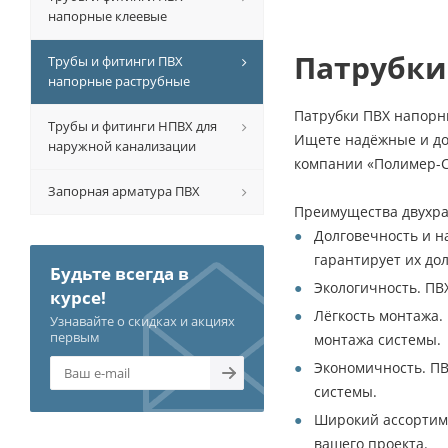
напорные клеевые
Патрубки
Трубы и фитинги ПВХ
напорные раструбные
Патрубки ПВХ напорн
Трубы и фитинги НПВХ для
Ищете надёжные и до
наружной канализации
компании «Полимер-С
Запорная арматура ПВХ
Преимущества двухра
Долговечность и н
гарантирует их дол
Будьте всегда в
Экологичность. ПВ
курсе!
Лёгкость монтажа.
Узнавайте о скидках и акциях
первым
монтажа системы.
Экономичность. ПВ
системы.
Широкий ассортиме
вашего проекта.