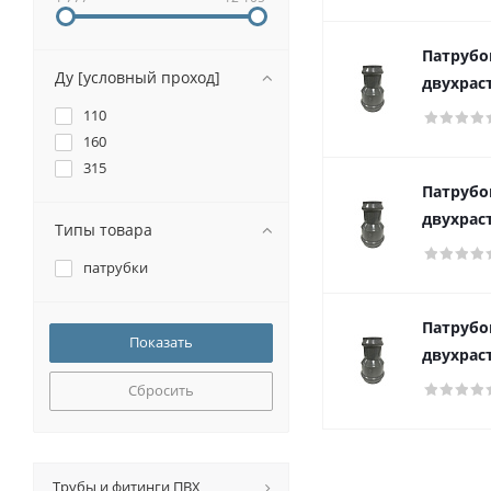
Патрубо
Ду [условный проход]
двухрас
110
160
315
Патрубо
двухрас
Типы товара
патрубки
Патрубо
двухрас
Сбросить
Трубы и фитинги ПВХ