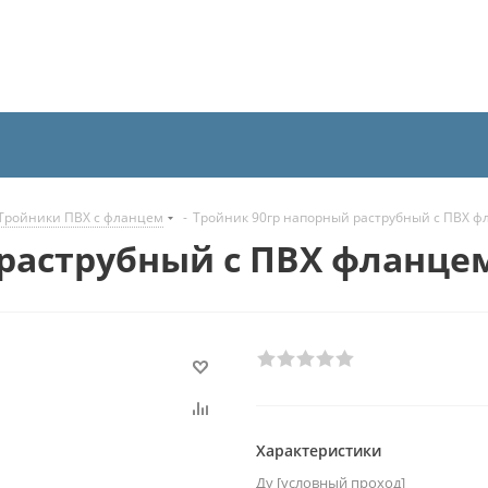
Тройники ПВХ с фланцем
-
Тройник 90гр напорный раструбный с ПВХ ф
раструбный с ПВХ фланце
Характеристики
Ду [условный проход]