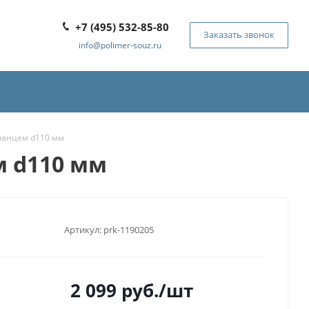
+7 (495) 532-85-80
Заказать звонок
info@polimer-souz.ru
ланцем d110 мм
м d110 мм
Артикул:
prk-1190205
2 099
руб.
/шт