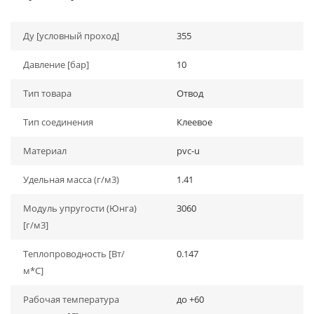
Ду [условный проход]
355
Давление [бар]
10
Тип товара
Отвод
Тип соединения
Клеевое
Материал
pvc-u
Удельная масса (г/м3)
1.41
Модуль упругости (Юнга)
3060
[г/м3]
Теплопроводность [Вт/
0.147
м*С]
Рабочая температура
до +60