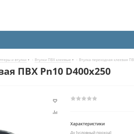
птеры и втулки
-
Втулки ПВХ клеевые
-
Втулка переходная клеевая ПВ
вая ПВХ Pn10 D400x250
Характеристики
Ду [условный проход]