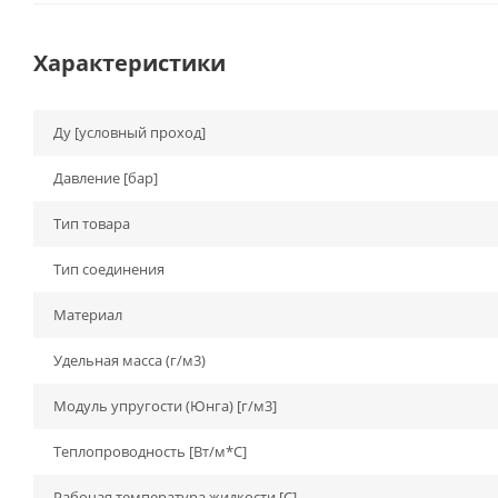
Характеристики
Ду [условный проход]
Давление [бар]
Тип товара
Тип соединения
Материал
Удельная масса (г/м3)
Модуль упругости (Юнга) [г/м3]
Теплопроводность [Вт/м*С]
Рабочая температура жидкости [С]