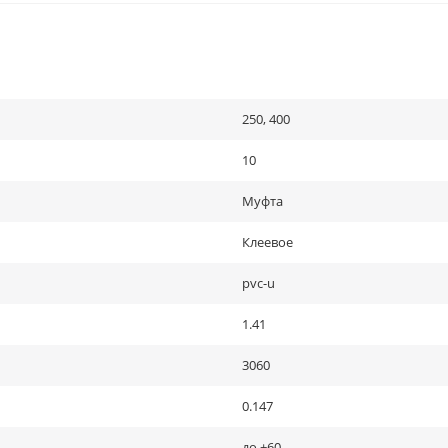
250, 400
10
Муфта
Клеевое
pvc-u
1.41
3060
0.147
до +60