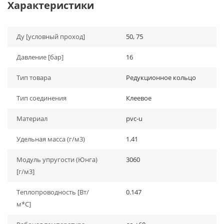
Характеристики
Ду [условный проход]
50, 75
Давление [бар]
16
Тип товара
Редукционное кольцо
Тип соединения
Клеевое
Материал
pvc-u
Удельная масса (г/м3)
1.41
Модуль упругости (Юнга)
3060
[г/м3]
Теплопроводность [Вт/
0.147
м*С]