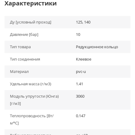
Характеристики
Ду [условный проход]
125, 140
Давление [бар]
10
Тип товара
Редукционное кольцо
Тип соединения
Клеевое
Материал
pvc-u
Удельная масса (г/м3)
1.41
Модуль упругости (Юнга)
3060
[г/м3]
Теплопроводность [Вт/
0.147
м*С]